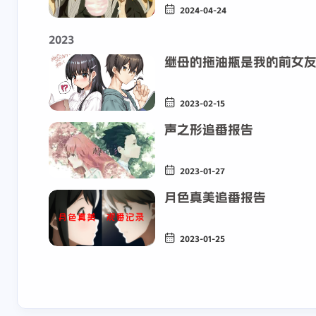
2024-04-24
统，官方封堵了这个
有OnePlus
方案，就算你抓到了
选项，你文
2023
6-29-2026
6-29-2026
token，也用不了了
一加 ACE5
继母的拖油瓶是我的前女
已经没办法自己解锁
点Oppo，
了，C16 金标以前的
实这两个子
叶玖洛
23253
系统还可以。欧加系
Oppo就好
2023-02-15
什么网页？🤔你这跑
网页打不开
列抓包全部选欧。
和具体型号
评论留言区我很懵，
了PC版音乐
声之形追番报告
呢？
是那个帖子的什么打
5-28-2026
5-28-2026
不开？
2023-01-27
月色真美追番报告
2023-01-25