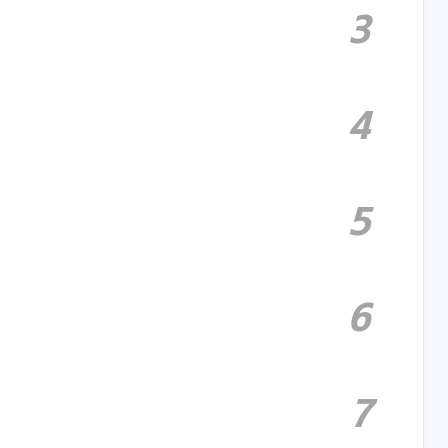
3
4
5
8
3
on 学习笔记
vue 学习
6
10
1
心晴日迹
思科模拟器
32
10
软件教程
追番总结
7