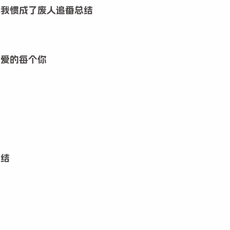
把我惯成了废人追番总结
深爱的每个你
兴趣点
寻找你感兴趣的领域
告
杏子
3
8
Hadoop 课程
Linux 教程
Pyth
谢博主的
总结
4
2
1
云厂商活动合集
公告
大学乐跑
41
4
5
技术教程
数据库技术
杂七杂八
软件界面