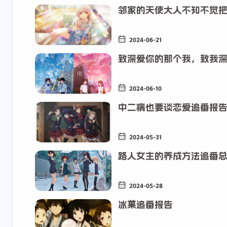
邻家的天使大人不知不觉
2024-06-21
致深爱你的那个我，致我
互动
2024-06-10
最新评论
中二病也要谈恋爱追番报
2521284684
可靠的
2024-05-31
HiAgent安装了在桌
已解决，谢
路人女主的养成方法追番
面找不到，在应用信
奉献！
息能找到但是无法打
2 天前
7-1-2026
开😭。鸿蒙4.2
2024-05-28
冰菓追番报告
叶玖洛
kk
最新的 C16 金标系
我看到那个