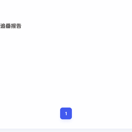
和realme
中演示用
Pro同样是
友追番报告
意思是其
品牌都点
36468
吗？还是
七月 2026
六月 2026
，下载不
还有关系
3
3
篇
篇
三月 2026
二月 2026
1
1
篇
篇
1