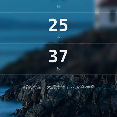
时
25
分
36
秒
我的一生，无怨无悔！ -- 北斗神拳